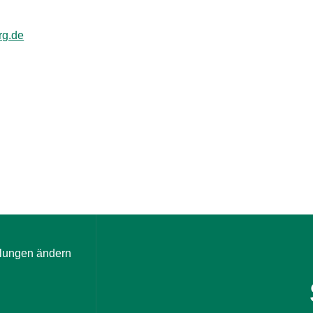
rg.de
llungen ändern