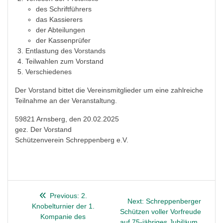
des Schriftführers
das Kassierers
der Abteilungen
der Kassenprüfer
Entlastung des Vorstands
Teilwahlen zum Vorstand
Verschiedenes
Der Vorstand bittet die Vereinsmitglieder um eine zahlreiche
Teilnahme an der Veranstaltung.
59821 Arnsberg, den 20.02.2025
gez. Der Vorstand
Schützenverein Schreppenberg e.V.
Beitragsnavigation
Previous
Previous:
2.
Next
Next:
Schreppenberger
post:
Knobelturnier der 1.
post:
Schützen voller Vorfreude
Kompanie des
auf 75-jähriges Jubiläum