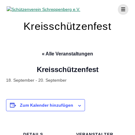
Skip
to
content
Kreisschützenfest
« Alle Veranstaltungen
Kreisschützenfest
18. September
-
20. September
Zum Kalender hinzufügen
DETAILS
VERANSTALTER