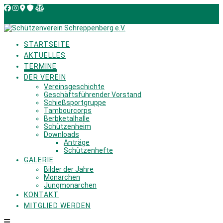
Skip
to
content
STARTSEITE
AKTUELLES
TERMINE
DER VEREIN
Vereinsgeschichte
Geschäftsführender Vorstand
Schießsportgruppe
Tambourcorps
Berbketalhalle
Schützenheim
Downloads
Anträge
Schützenhefte
GALERIE
Bilder der Jahre
Monarchen
Jungmonarchen
KONTAKT
MITGLIED WERDEN