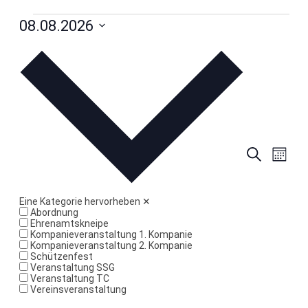
08.08.2026
Veranstaltungen
Datum
wählen.
Veran
Suche
Vera
Monat
Ansi
Such
Eine Kategorie hervorheben
✕
Navi
Abordnung
und
Ehrenamtskneipe
Kompanieveranstaltung 1. Kompanie
Kompanieveranstaltung 2. Kompanie
Ansic
Schützenfest
Veranstaltung SSG
Veranstaltung TC
Navig
Vereinsveranstaltung