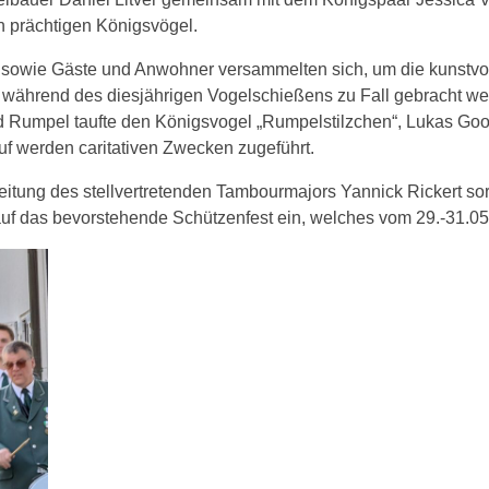
n prächtigen Königsvögel.
 sowie Gäste und Anwohner versammelten sich, um die kunstvol
e während des diesjährigen Vogelschießens zu Fall gebracht w
d Rumpel taufte den Königsvogel „Rumpelstilzchen“, Lukas Go
f werden caritativen Zwecken zugeführt.
tung des stellvertretenden Tambourmajors Yannick Rickert sor
 das bevorstehende Schützenfest ein, welches vom 29.-31.05.2