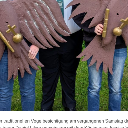
r traditionellen Vogelbesichtigung am vergangenen Samstag de
ogelbauer Daniel Litver gemeinsam mit dem Königspaar Jessica 