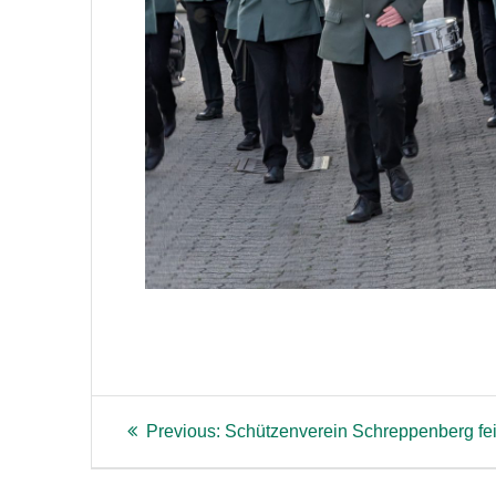
Beitragsnavigation
Previous
Previous:
Schützenverein Schreppenberg feie
post: