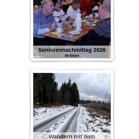
Seniorennachmittag 2026
98 Bilder
Wandern mit dem