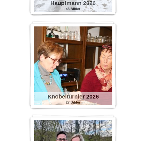
Hauptmann 2026
43 Bilder
Knobelturnier 2026
27 Bilder