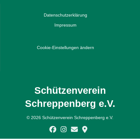
Datenschutzerklärung
Impressum
Cookie-Einstellungen ändern
Schützenverein
Schreppenberg e.V.
© 2026 Schützenverein Schreppenberg e.V.